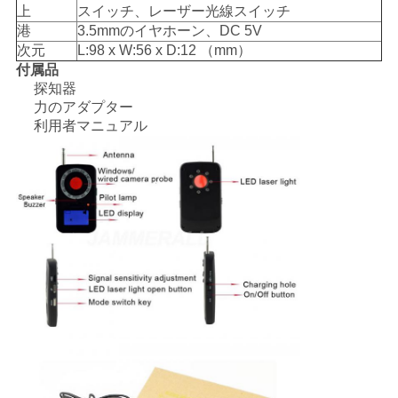
上
スイッチ、レーザー光線スイッチ
求
港
3.5mmのイヤホーン、DC 5V
め
次元
L:98 x W:56 x D:12 （mm）
付属品
て
探知器
力のアダプター
く
利用者マニュアル
だ
さ
い
地
図
PRIVACY