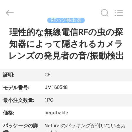
Copyright
©
2022
-
2026
RFバグ検出器
Jammerall
(China)
理性的な無線電信RFの虫の探
家
Co.,
Limited.
All
知器によって隠されるカメラ
Rights
Reserved.
製
レンズの発見者の音/振動検出
品
CE
証明:
私
JM160548
モデル番号:
た
1PC
最小注文数量:
ち
negotiable
価格:
に
パッケージの詳
Neturalのパッキングが付いているカ