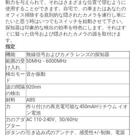
動力を与えられて、それはさまざまな位置で望むように
ス
使用することができます。自宅で、の車またはあなたの
オフィス掃除する規則的な隠されたカメラを遂行し単に
たいと思う時はいつでもスイッチを始動させて下さい。
事
探知器は印象的な検出の効率を特色にします。それはす
ぐに疑った信号および隠されたカメラの源を取付けま
例
す。
指定
機能
無線信号およびカメラ レンズの探知器
ブ
範囲の受
50MHz - 6000MHz
け入れ
ロ
検出モー
音か振動
ド
グ
波の間隔
920nm
の検出
材料
ABS
引
力
作り付けの再充電可能な450mAHリチウム イオ
ン電池
金
力のアダ
AC 110-240V、50/60Hz
プター
を
ボタンの
引き込み式のアンテナ、感受性+/-制御、電源