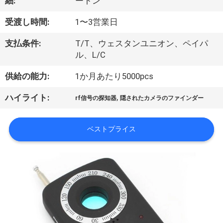
つ
細:
ートン
い
受渡し時間:
1〜3営業日
て
支払条件:
T/T、ウェスタンユニオン、ペイパ
ル、L/C
工
供給の能力:
1か月あたり5000pcs
場
,
ハイライト:
rf信号の探知器
隠されたカメラのファインダー
見
ベストプライス
学
品
質
管