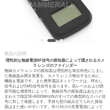
理
お
問
い
合
製品の説明
わ
理性的な無線電信RF信号の探知器によって隠されるカメ
ラ レンズのファインダー
せ
無線カメラ レンズの探知器は理性的な単位特色にしまし
た無線盗み聞き装置を、カメラ レンズ検出するために、
機能を電波です、また携帯電話ネットワークは、呼出し
ニ
信号およびSMS信号信号を送ります。高レベルおよび調
節可能な感受性によって、無線信号の探知器はあなたの
ュ
まわりで指定50-6000MHz内のすべての典型的なスパイ信
号に対して保護します。手持ち型の組み立てられた探知
ー
器はまた使いやすいです。作り付けの充電電池によって