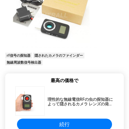
POLICY
rf信号の探知器
隠されたカメラのファインダー
無線周波数信号検出器
最高の価格で
理性的な無線電信RFの虫の探知器に
よって隠されるカメラ レンズの発見
者の音/振動検出
続行