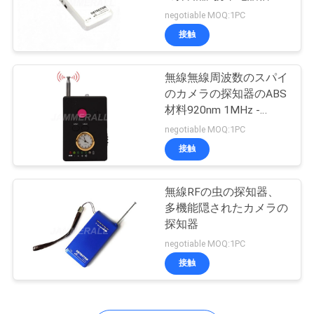
理
の探知器
negotiable MOQ:1PC
接触
お
無線無線周波数のスパイ
問
のカメラの探知器のABS
い
材料920nm 1MHz -
6500MHz
negotiable MOQ:1PC
合
接触
わ
せ
無線RFの虫の探知器、
多機能隠されたカメラの
探知器
ニ
negotiable MOQ:1PC
接触
ュ
ー