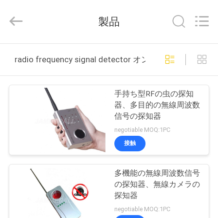
Copyright
©
2022
製品
-
2026
Jammerall
(China)
家
Co.,
Limited.
radio frequency signal detector オンライン製造
All
Rights
Reserved.
製
手持ち型RFの虫の探知
品
器、多目的の無線周波数
信号の探知器
negotiable MOQ:1PC
私
接触
た
多機能の無線周波数信号
ち
の探知器、無線カメラの
に
探知器
negotiable MOQ:1PC