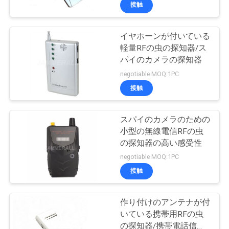
つ
接触
い
イヤホーンが付いている
て
軽量RFの虫の探知器/ス
パイのカメラの探知器
工
negotiable MOQ:1PC
接触
場
見
スパイのカメラのための
小型の無線電信RFの虫
学
の探知器の高い感受性
negotiable MOQ:1PC
品
接触
質
作り付けのアンテナが付
管
いている携帯用RFの虫
の探知器/携帯電話信号