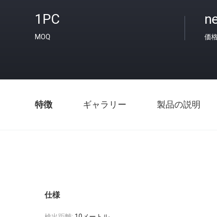
1PC
ne
MOQ
価
特徴
ギャラリー
製品の説明
仕様
検出距離:
10メートル