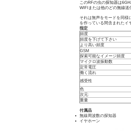
このRFの
虫の
探知器は6GH
WIFIまたは他のどの無線
それは無声をモードを同様
を作っている間含まれたイ
指定
頻度
頻度を下げて下さい
より高い頻度
GSM
探索可能なイメージ頻度
マイクロ波振動数
定常電圧
働く流れ
感受性
色
次元:
重量
付属品
無線周波数の探知器
イヤホーン