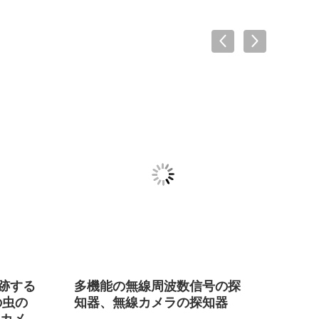
追跡する
多機能の無線周波数信号の探
作り
の虫の
知器、無線カメラの探知器
いる
カメ
帯電