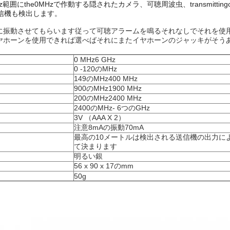
z範囲にthe0MHzで作動する隠されたカメラ、可聴周波虫、transmitti
送信機も検出します。
に振動させてもらいます従って可聴アラームを鳴るそれなしでそれを使
ヤホーンを使用できれば選べばそれにまたイヤホーンのジャッキがそう
0 MHz6 GHz
0 -120のMHz
149のMHz400 MHz
900のMHz1900 MHz
200のMHz2400 MHz
2400のMHz- 6つのGHz
3V （AAA X 2）
注意8mAの振動70mA
最高の10メートルは検出される送信機の出力に
て決まります
明るい銀
56 x 90 x 17のmm
50g