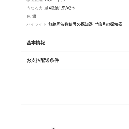
内なる力:
単4電池1.5V×2本
色:
銀
,
ハイライト:
無線周波数信号の探知器
rf信号の探知器
基本情報
お支払配送条件