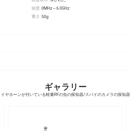
頻度:
0MHz～6.0GHz
重さ:
50g
ギャラリー
イヤホーンが付いている軽量RFの虫の探知器/スパイのカメラの探知器