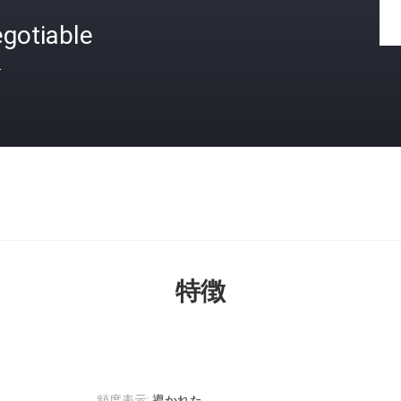
gotiable
格
特徴
頻度表示:
導かれた