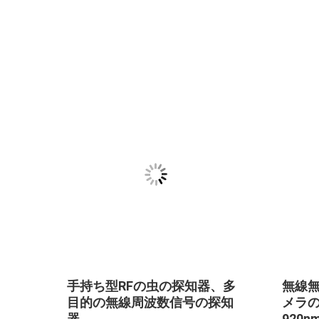
軽量
手持ち型RFの虫の探知器、多
無線
のカメ
目的の無線周波数信号の探知
メラの
器
920nm