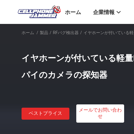
ホーム
企業情報
ホーム
/
製品
/
RFバグ検出器
/
イヤホーンが付いている軽
イヤホーンが付いている軽量R
パイのカメラの探知器
メールでお問い合わ
ベストプライス
せ