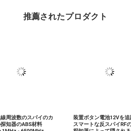
推薦されたプロダクト
無線周波数のスパイのカ
装置ボタン電池12Vを
探知器のABS材料
スマートな反スパイRF
 1MHz - 6500MHz
探知器によって隠される