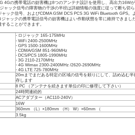
ック 3G 4Gの携帯電話の妨害機は8つのアンテナ設計を使用し、高出力16W
WiFi GPS ロジャック信号の障害物の干渉の半径は詳細情報の強度に従って断
信号、およびCDMA GSM DCS PCS 3G WiFi Bluetooth G
 GPS ロジャックの携帯電話信号の妨害機はよい作動状態を常に維持できまし
達することができます。
-
ロジャック 165-175MHz
-
WiFi 2400-2500MHz
-
GPS 1500-1600MHz
-
CDMA/GSM 851-960MHz
-
DCS/PCS 1805-1990MHz
-
3G 2110-2170MHz
-
4G Wimax 2300-2400MHz /2620-2690MHz
-
4G LTE 725-780MHz
20mまでまだある特定の区域の信号を頼りにして、詰め込む半
存します
8 PC （アンテナを続きます単位の印に修理して下さい）
24時間連続的
ACアダプター（AC110-240V）
16W
360mm （L）×180mm （H） W）×60mm （
3.5kg