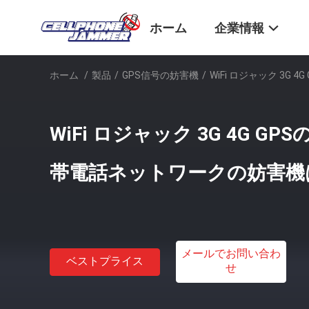
ホーム
企業情報
ホーム
/
製品
/
GPS信号の妨害機
/
WiFi ロジャック 3
WiFi ロジャック 3G 4G 
帯電話ネットワークの妨害機
メールでお問い合わ
ベストプライス
せ