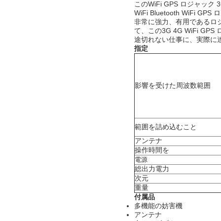
このWiFi GPS ロジャ
WiFi Bluetooth 
非常に強力、有用であるロジャック
て、この3G 4G WiFi
途切れない仕事に、実際に
指定
影響を受けた周波数範囲
範囲を詰め込むこと
アンテナ
操作時間を
電源
総出力電力
次元
重量
付属品
多機能の妨害機
アンテナ