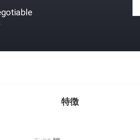
gotiable
格
特徴
アンテナ:
8個