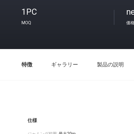
1PC
ne
MOQ
価
特徴
ギャラリー
製品の説明
仕様
ジャミング範囲:
最大20m