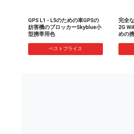
トップ
GPS L1 - L5のための車GPSの
完全な
ブロ
妨害機のブロッカーSkyblue小
2G 
/す
型携帯用色
めの携
ベストプライス