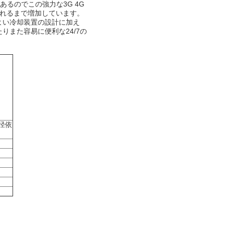
があるのでこの強力な3G 4G
ち切られるまで増加しています。
PS。よい冷却装置の設計に加え
たりまた容易に便利な24/7の
径依