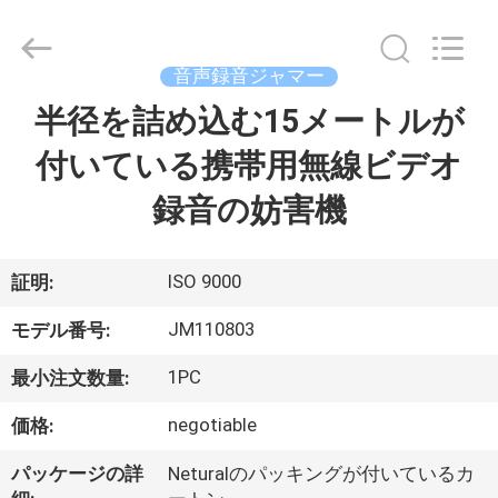
Copyright
©
2022
-
2026
音声録音ジャマー
Jammerall
(China)
半径を詰め込む15メートルが
家
Co.,
Limited.
All
付いている携帯用無線ビデオ
Rights
Reserved.
製
録音の妨害機
品
ISO 9000
証明:
私
JM110803
モデル番号:
た
1PC
最小注文数量:
ち
negotiable
価格:
に
パッケージの詳
Neturalのパッキングが付いているカ