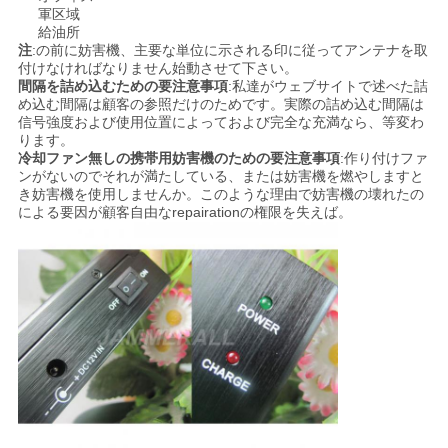
軍区域
求
給油所
注
:の前に妨害機、主要な単位に示される印に従ってアンテナを取
め
付けなければなりません始動させて下さい。
間隔を詰め込むための要注意事項
:私達がウェブサイトで述べた詰
て
め込む間隔は顧客の参照だけのためです。実際の詰め込む間隔は
信号強度および使用位置によっておよび完全な充満なら、等変わ
く
ります。
冷却ファン無しの携帯用妨害機のための要注意事項
:作り付けファ
だ
ンがないのでそれが満たしている、または妨害機を燃やしますと
き妨害機を使用しませんか。このような理由で妨害機の壊れたの
による要因が顧客自由なrepairationの権限を失えば。
さ
い
地
図
PRIVACY