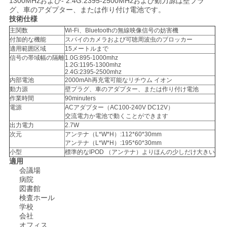
1300MHzおよび- 2.4G:2395-2500MHzおよび動力源は壁プラ
ス
グ、車のアダプター、または作り付け電池です。
技術仕様
主関数
Wi-Fi、Bluetoothの無線映像信号の妨害機
付加的な機能
スパイのカメラおよび可聴周波虫のブロッカー
事
適用範囲区域
15メートルまで
信号の帯域幅の隔離
1.0G:895-1000mhz
例
1.2G:1195-1300mhz
2.4G:2395-2500mhz
内部電池
2000mAh再充電可能なリチウム イオン
動力源
壁プラグ、車のアダプター、または作り付け電池
ブ
作業時間
90minuters
電源
ACアダプター（AC100-240V DC12V）
交流電力か電池で動くことができます
ロ
出力電力
2.7W
次元
アンテナ（L*W*H）:112*60*30mm
グ
アンテナ（L*W*H）:195*60*30mm
小型
標準的なIPOD （アンテナ）よりほんの少しだけ大きい
適用
会議場
引
病院
図書館
金
検査ホール
学校
を
会社
オフィス