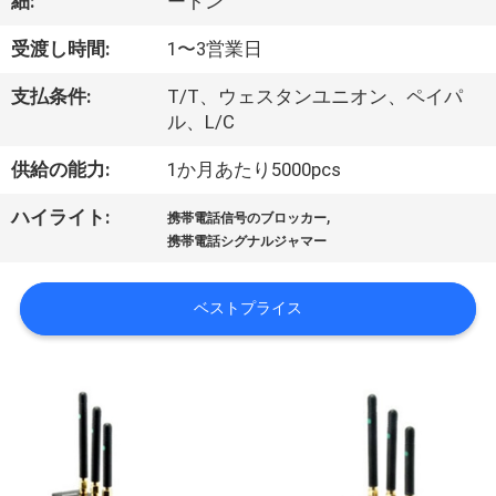
つ
細:
ートン
い
受渡し時間:
1〜3営業日
て
支払条件:
T/T、ウェスタンユニオン、ペイパ
ル、L/C
工
供給の能力:
1か月あたり5000pcs
場
,
ハイライト:
携帯電話信号のブロッカー
携帯電話シグナルジャマー
見
学
ベストプライス
品
質
管