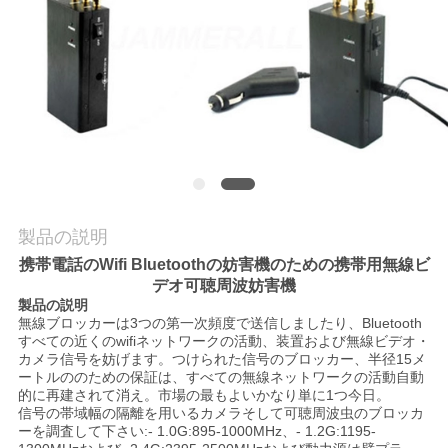
理
お
問
い
合
わ
製品の説明
携帯電話のWifi Bluetoothの妨害機のための携帯用無線ビ
せ
デオ可聴周波妨害機
製品の説明
無線ブロッカーは3つの第一次頻度で送信しましたり、Bluetooth
すべての近くのwifiネットワークの活動、装置および無線ビデオ・
ニ
カメラ信号を妨げます。つけられた信号のブロッカー、半径15メ
ートルののための保証は、すべての無線ネットワークの活動自動
ュ
的に再建されて消え。市場の最もよいかなり単に1つ今日。
信号の帯域幅の隔離を用いるカメラそして可聴周波虫のブロッカ
ー
ーを調査して下さい:- 1.0G:895-1000MHz、- 1.2G:1195-