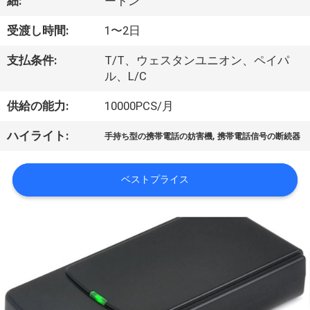
つ
細:
ートン
い
受渡し時間:
1〜2日
て
支払条件:
T/T、ウェスタンユニオン、ペイパ
ル、L/C
工
供給の能力:
10000PCS/月
場
,
ハイライト:
手持ち型の携帯電話の妨害機
携帯電話信号の断続器
見
ベストプライス
学
品
質
管