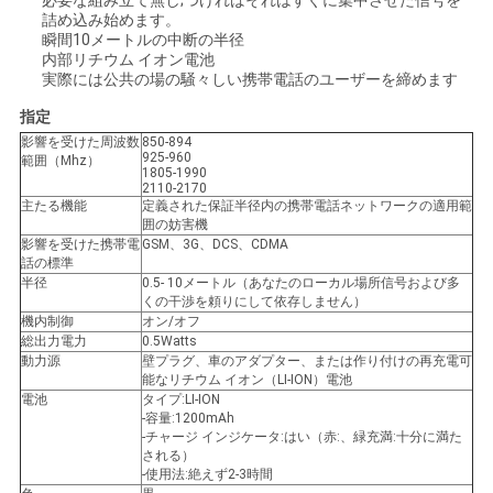
必要な組み立て無し;つければそれはすぐに集中させた信号を
ス
詰め込み始めます。
瞬間10メートルの中断の半径
内部リチウム イオン電池
実際には公共の場の騒々しい携帯電話のユーザーを締めます
事
指定
例
影響を受けた周波数
850-894
925-960
範囲（Mhz）
1805-1990
2110-2170
主たる機能
定義された保証半径内の携帯電話ネットワークの適用範
ブ
囲の妨害機
影響を受けた携帯電
GSM、3G、DCS、CDMA
ロ
話の標準
半径
0.5- 10メートル（あなたのローカル場所信号および多
グ
くの干渉を頼りにして依存しません）
機内制御
オン/オフ
総出力電力
0.5Watts
動力源
壁プラグ、車のアダプター、または作り付けの再充電可
引
能なリチウム イオン（LI-ION）電池
電池
タイプ:LI-ION
-容量:1200mAh
金
-チャージ インジケータ:はい（赤:、緑充満:十分に満た
される）
を
-使用法:絶えず2-3時間