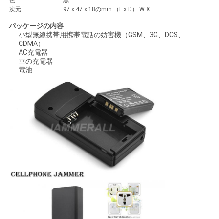
色
黒
求
次元
97 x 47 x 18のmm （L x D） W X
パッケージの内容
め
小型無線携帯用携帯電話の妨害機（GSM、3G、DCS、
CDMA）
て
AC充電器
車の充電器
く
電池
だ
さ
い
地
図
PRIVACY