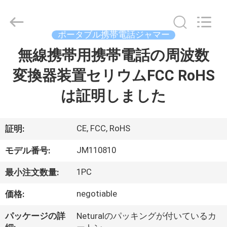
Copyright
©
2022
-
2026
ポータブル携帯電話ジャマー
Jammerall
(China)
無線携帯用携帯電話の周波数
家
Co.,
Limited.
All
変換器装置セリウムFCC RoHS
Rights
Reserved.
製
は証明しました
品
CE, FCC, RoHS
証明:
私
JM110810
モデル番号:
た
1PC
最小注文数量:
ち
negotiable
価格:
に
パッケージの詳
Neturalのパッキングが付いているカ