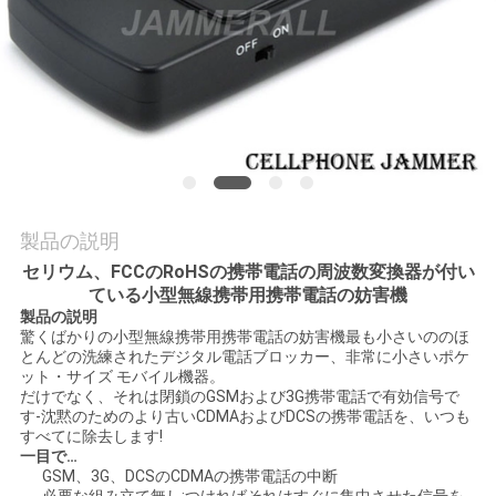
理
お
問
い
合
製品の説明
わ
セリウム、FCCのRoHSの
が付い
携帯電話の周波数変換器
ている小型無線携帯用携帯電話の妨害機
せ
製品の説明
驚くばかりの小型無線携帯用携帯電話の妨害機最も小さいののほ
とんどの洗練されたデジタル電話ブロッカー、非常に小さいポケ
ット・サイズ モバイル機器。
ニ
だけでなく、それは閉鎖のGSMおよび3G携帯電話で有効信号で
す-沈黙のためのより古いCDMAおよびDCSの携帯電話を、いつも
ュ
すべてに除去します!
一目で…
ー
GSM、3G、DCSのCDMAの携帯電話の中断