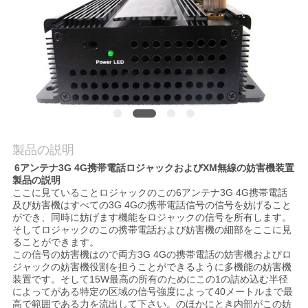
理
お
問
い
合
製品の説明
わ
6アンテナ3G 4G携帯電話ロジャックおよびXM無線の妨害機装置
製品の説明
せ
ここに見ていることロジャックのこの6アンテナ3G 4G携帯電話
及び妨害機は
すべての3G 4Gの携帯電話信号の信号を妨げること
ができ、同時に妨げます機能をロジャックの信号を
所有します。
そしてロジャックのこの携帯電話および妨害機の細部をここに見
ニ
ることができます。
この信号の妨害機はので両方3G 4Gの携帯電話の妨害機およびロ
ュ
ジャックの妨害機役割を担うことができるように多機能の妨害機
装置です。そして15W最高の所有のためにこの1の詰め込む半径
ー
によってがある特定の区域の信号強度によって40メートルまで最
高で範囲である力を流出して下さい。のほかにとき内部がこの妨