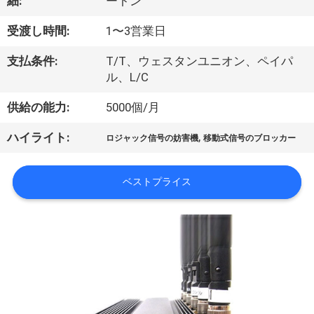
つ
細:
ートン
い
受渡し時間:
1〜3営業日
て
支払条件:
T/T、ウェスタンユニオン、ペイパ
ル、L/C
工
供給の能力:
5000個/月
場
,
ハイライト:
ロジャック信号の妨害機
移動式信号のブロッカー
見
ベストプライス
学
品
質
管