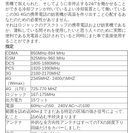
害機で加えられた、そしてように非停止する24/7を働かせること
ス
ができる冷却ファンが付いているよい冷却装置として働いている
この3G 4Gの携帯電話の妨害機が高温を作り出すこと心配するあ
なたのための必要性がありません。
それはロジャックのデスクトップの携帯電話および妨害機である
事
が、運転している間それを使用したいと思う人々のために実際に
便利である充電器と設計されていると同時にまた車で直接使用す
例
ることができます。
指定
CDMA
850MHz-894 MHz
ブ
GSM
925MHz-960 MHz
DCS
1805-1880MHz
PCS
1920-1990MHz
ロ
3G
2100-2170MHZ
4G
2345MHZ- 2400のMHZ
グ
（Wimax）
4G （LTE）
725-770 MHZ
ロジャック
167-175MHz
出力電力
15ワット
引
電源
60Hzへの50、240V ACへの100
範囲を詰め込
40mまでまだある特定の区域の強さ信号によって、
金
むこと
詰め込む半径決まります
アンテナ
外的な全方向性アンテナはすべてのTXの頻度下り
を
回線だけをカバーしました