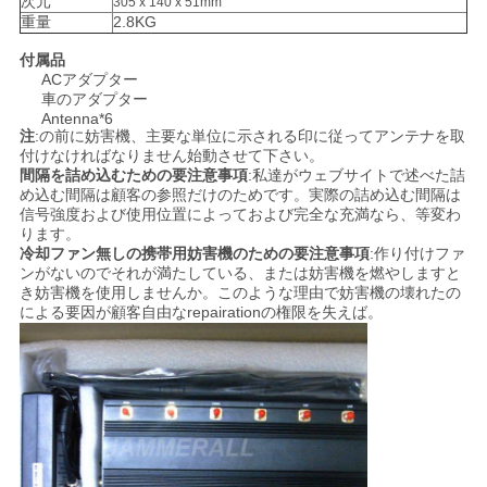
次元
305 x 140 x 51mm
求
重量
2.8KG
付属品
め
ACアダプター
車のアダプター
て
Antenna*6
注
:の前に妨害機、主要な単位に示される印に従ってアンテナを取
く
付けなければなりません始動させて下さい。
間隔を詰め込むための要注意事項
:私達がウェブサイトで述べた詰
だ
め込む間隔は顧客の参照だけのためです。実際の詰め込む間隔は
信号強度および使用位置によっておよび完全な充満なら、等変わ
ります。
さ
冷却ファン無しの携帯用妨害機のための要注意事項
:作り付けファ
ンがないのでそれが満たしている、または妨害機を燃やしますと
い
き妨害機を使用しませんか。このような理由で妨害機の壊れたの
による要因が顧客自由なrepairationの権限を失えば。
地
図
PRIVACY