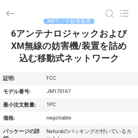
Copyright
©
2022
-
2026
XMラジオ妨害装置
Jammerall
(China)
6アンテナロジャックおよび
家
Co.,
Limited.
All
XM無線の妨害機/装置を詰め
Rights
Reserved.
製
込む移動式ネットワーク
品
FCC
証明:
私
JM170167
モデル番号:
た
1PC
最小注文数量:
ち
negotiable
価格:
に
パッケージの詳
Neturalのパッキングが付いているカ