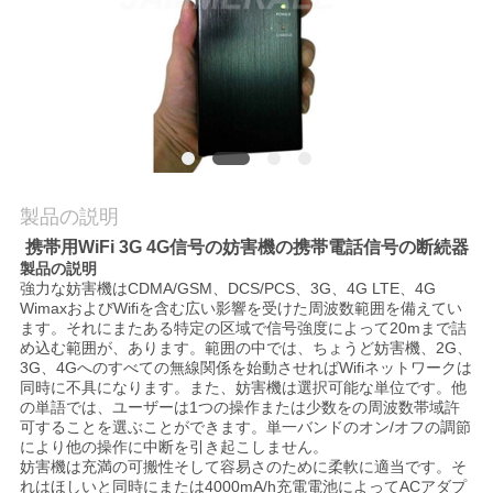
理
お
問
い
合
製品の説明
携帯用WiFi 3G 4G信号の妨害機の携帯電話信号の断続器
わ
製品の説明
強力な妨害機はCDMA/GSM、DCS/PCS、3G、4G LTE、4G
せ
WimaxおよびWifiを含む広い影響を受けた周波数範囲を備えてい
ます。それにまたある特定の区域で信号強度によって20mまで詰
め込む範囲が、あります。範囲の中では、ちょうど妨害機、2G、
3G、4Gへのすべての無線関係を始動させればWifiネットワークは
ニ
同時に不具になります。また、妨害機は選択可能な単位です。他
の単語では、ユーザーは1つの操作または少数をの周波数帯域許
ュ
可することを選ぶことができます。単一バンドのオン/オフの調節
により他の操作に中断を引き起こしません。
ー
妨害機は充満の可搬性そして容易さのために柔軟に適当です。そ
れはほしいと同時にまたは4000mA/h充電電池によってACアダプ