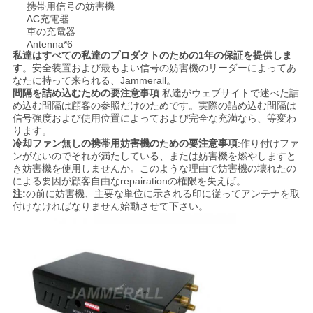
携帯用信号の妨害機
求
AC充電器
車の充電器
め
Antenna*6
私達はすべての私達のプロダクトのための1年の保証を提供しま
て
す
。安全装置および最もよい信号の妨害機のリーダーによってあ
なたに持って来られる、Jammerall。
間隔を詰め込むための要注意事項
:私達がウェブサイトで述べた詰
く
め込む間隔は顧客の参照だけのためです。実際の詰め込む間隔は
信号強度および使用位置によっておよび完全な充満なら、等変わ
だ
ります。
冷却ファン無しの携帯用妨害機のための要注意事項
:作り付けファ
さ
ンがないのでそれが満たしている、または妨害機を燃やしますと
き妨害機を使用しませんか。このような理由で妨害機の壊れたの
い
による要因が顧客自由なrepairationの権限を失えば。
注:
の前に妨害機、主要な単位に示される印に従ってアンテナを取
付けなければなりません始動させて下さい。
地
図
PRIVACY