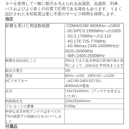
ターを使用して一般に動力を与えられる会議室、会議室、列車、
ス
バスおよびより多くの位置で応用である場合もあります。うまく
設計された冷却装置は更に不変のサービス時間を保障します。
指定
事
影響を受けた周波数範囲
CDMA/GSM:960MHzへの850
-
- DCS/PCS:1990MHzへの1805
例
- 3G:2,170MHzへの2,110
- 4G LTE:725-770MHz
- 4G Wimax:2345-2400MHzか
2620-2690MHz
- WiFi:2400-2500MHz
ブ
範囲を詰め込むこと
20mまでまだある特定の区域の強さ信
号によって、詰め込む半径決まります
ロ
総出力電力
3W
電源
60Hzへの50、240V ACへの100
グ
ACアダプター
（AC100-240V-DC12V）、
4000mA/H電池
次元
126x76x35mm （アンテナを含まな
いため）
引
内部箱次元
220x202x65mm
フル セットの重量
0.65kg
金
外的な全方向性アンテナはすべての
TXの頻度下り回線だけをカバーしま
した
を
付属品