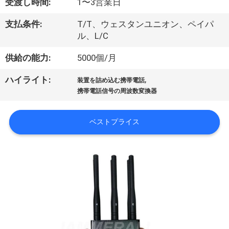
つ
受渡し時間:
1〜3営業日
い
支払条件:
T/T、ウェスタンユニオン、ペイパ
ル、L/C
て
供給の能力:
5000個/月
工
,
ハイライト:
装置を詰め込む携帯電話
携帯電話信号の周波数変換器
場
見
ベストプライス
学
品
質
管