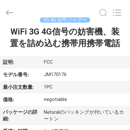
Copyright
©
2022
-
2026
3G 4G 信号ジャマー
Jammerall
(China)
WiFi 3G 4G信号の妨害機、装
家
Co.,
Limited.
All
置を詰め込む携帯用携帯電話
Rights
Reserved.
製
品
FCC
証明:
JM170176
モデル番号:
私
1PC
最小注文数量:
た
negotiable
価格:
ち
パッケージの詳
Neturalのパッキングが付いているカ
に
細:
ートン